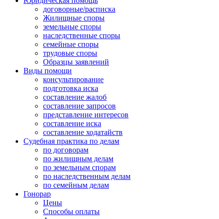
Юридическая помощь
договорные/расписка
Жилищные споры
земельные споры
наследственные споры
семейные споры
трудовые споры
Образцы заявлений
Виды помощи
консультирование
подготовка иска
составление жалоб
составление запросов
представление интересов
составление иска
составление ходатайств
Судебная практика по делам
по договорам
по жилищным делам
по земельным спорам
по наследственным делам
по семейным делам
Гонорар
Цены
Способы оплаты